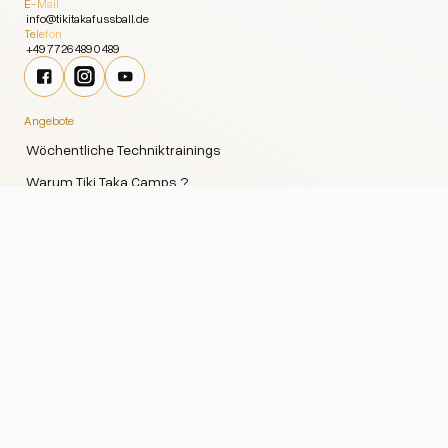
E-Mail
info@tikitakafussball.de
Telefon
+49 7726 489 0 489
Angebote
Wöchentliche Techniktrainings
Warum Tiki Taka Camps ?
Fussballcamps
Individualtraining
Leistungsfussball
Madridcamp
Infos
Über uns
Karriere