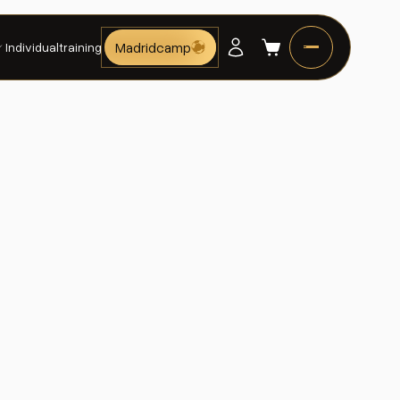
Madridcamp
Individualtraining