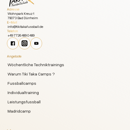
Adresse
Wohnpark Kreuz 1
78073 Bad Dürrheim
E-Mail
info@tikitakafussball.de
Telefon
+49 7726 489 0 489
Angebote
Wöchentliche Techniktrainings
Warum Tiki Taka Camps ?
Fussballcamps
Individualtraining
Leistungsfussball
Madridcamp