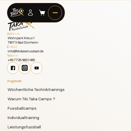
Adresse
Wohnpark Kreuz 1
78073 Bad Dürrheim
E-Mail
info@tikitakafussball.de
Telefon
+49 7726 489 0 489
Angebote
Wöchentliche Techniktrainings
Warum Tiki Taka Camps ?
Fussballcamps
Individualtraining
Leistungsfussball